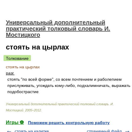
Универсальный дополнительный
практический толковый словарь И.
Мостицкого
стоять на цырлах
Толкование
стоять на цырлах
разг.
стоять "по всей форме", со всем почтением и раболепием
прислуживать, угождать кому-либо, подхалимничать, выражать
подобострастие
Универсальный дополнительный практический толковый словарь
.
И.
Мостицкий
.
2005–2012
.
Игры ⚽
Поможем решить контрольную работу
стоять на калитке
страничный файл