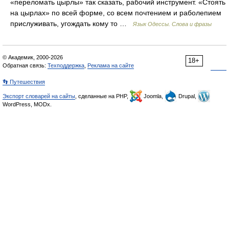
«переломать цырлы» так сказать, рабочий инструмент. «Стоять
на цырлах» по всей форме, со всем почтением и раболепием
прислуживать, угождать кому то …
Язык Одессы. Слова и фразы
© Академик, 2000-2026
18+
Обратная связь:
Техподдержка
,
Реклама на сайте
👣 Путешествия
Экспорт словарей на сайты
, сделанные на PHP,
Joomla,
Drupal,
WordPress, MODx.